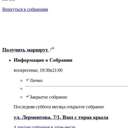
Вернуться к собраниям
Получить маршрут
Информация о Собрании
воскресенье,
19:30
к21:00
Лично
Закрытое собрание
Последняя суббота месяца открытое собрание
ул. Лермонтова, 7/1, Вход с торца крыла
4 другие собрания в этом месте