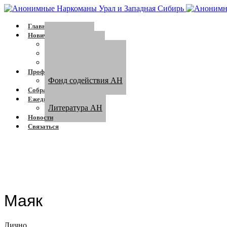
Главная
Новичку
Сообщество
Программа АН
Кто такой зависимый
Профессионалам
Фонд содействия АН
Собрания
Ежедневник
Литература АН
Новости
Связаться
Маяк
Лично